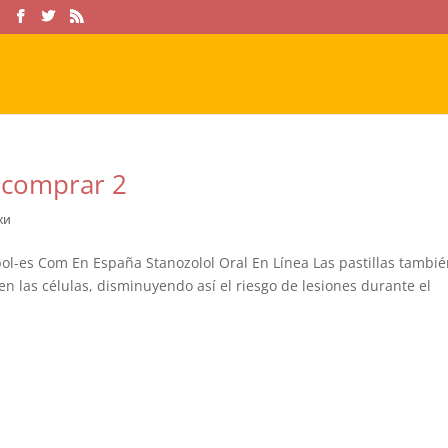
 comprar 2
ки
bol-es Com En España Stanozolol Oral En Línea Las pastillas tambi
en las células, disminuyendo así el riesgo de lesiones durante el