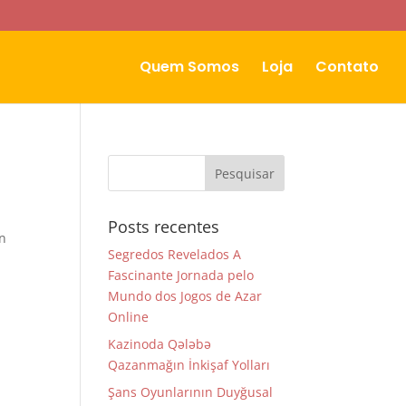
Quem Somos
Loja
Contato
Posts recentes
én
Segredos Revelados A
Fascinante Jornada pelo
Mundo dos Jogos de Azar
Online
Kazinoda Qələbə
Qazanmağın İnkişaf Yolları
Şans Oyunlarının Duyğusal