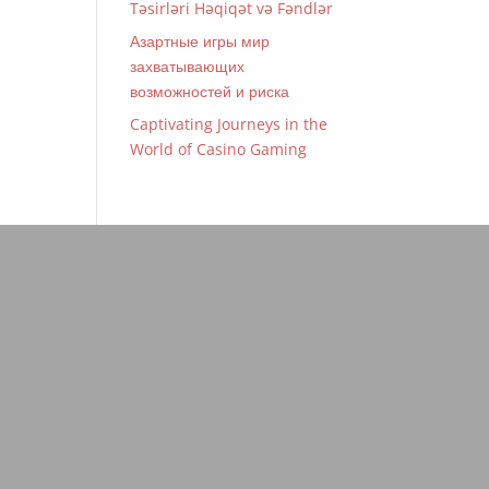
Təsirləri Həqiqət və Fəndlər
Азартные игры мир
захватывающих
возможностей и риска
Captivating Journeys in the
World of Casino Gaming