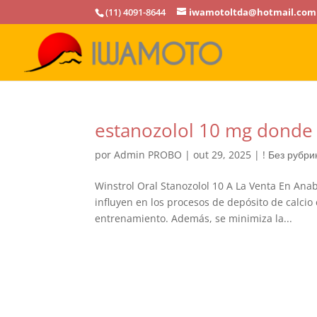
(11) 4091-8644
iwamotoltda@hotmail.com
estanozolol 10 mg donde
por
Admin PROBO
|
out 29, 2025
|
! Без рубри
Winstrol Oral Stanozolol 10 A La Venta En Ana
influyen en los procesos de depósito de calcio 
entrenamiento. Además, se minimiza la...