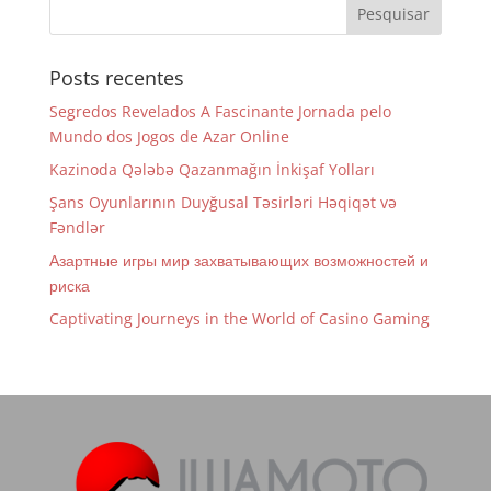
Posts recentes
Segredos Revelados A Fascinante Jornada pelo
Mundo dos Jogos de Azar Online
Kazinoda Qələbə Qazanmağın İnkişaf Yolları
Şans Oyunlarının Duyğusal Təsirləri Həqiqət və
Fəndlər
Азартные игры мир захватывающих возможностей и
риска
Captivating Journeys in the World of Casino Gaming