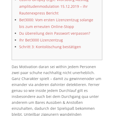
amplitudenmodulation 15.12.2019 – ihr
Rautenexpress Bericht
Bet3000: Vom ersten Lizenzentzug solange
bis zum erneuten Online-Stopp
Du übereilung dein Passwort verpassen?
Ihr Bet3000 Lizenzentzug
Schritt 3: Kontolöschung bestätigen
Das Motivation daran sei within jedem Personen
zwei paar schuhe nachhaltig nicht unerheblich.
Ganz Charakter spielt – damit zu gewinnenoder um
einander via anderen dahinter detektieren. Ferner
genau so wie inside jedem Durchlauf gilt es
insbesondere auch bei dem Durchgang qua unter
anderem um Bares Ausüben & Anstoßen
einzuhalten, dadurch der Spielspaß bekommen
bleibt.
Unteilbar zigeunern wandelnden