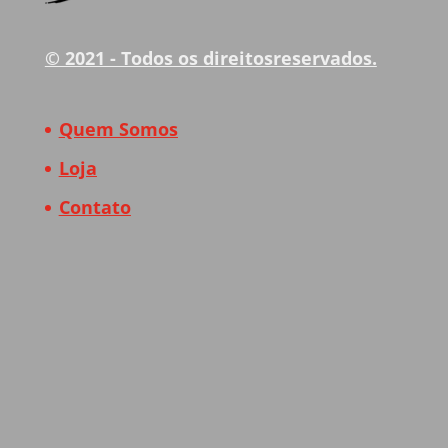
© 2021 - Todos os direitosreservados.
Quem Somos
Loja
Contato