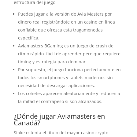
estructura del juego.
Puedes jugar a la versión de Avia Masters por
dinero real registrándote en un casino en línea
confiable que ofrezca esta tragamonedas
específica.
Aviamasters BGaming es un juego de crash de
ritmo rápido, fácil de aprender pero que requiere
timing y estrategia para dominar.
Por supuesto, el juego funciona perfectamente en
todos los smartphones y tablets modernos sin
necesidad de descargar aplicaciones.
Los cohetes aparecen aleatoriamente y reducen a
la mitad el contrapeso si son alcanzados.
¿Dónde jugar Aviamasters en
Canadá?
Stake ostenta el título del mayor casino crypto