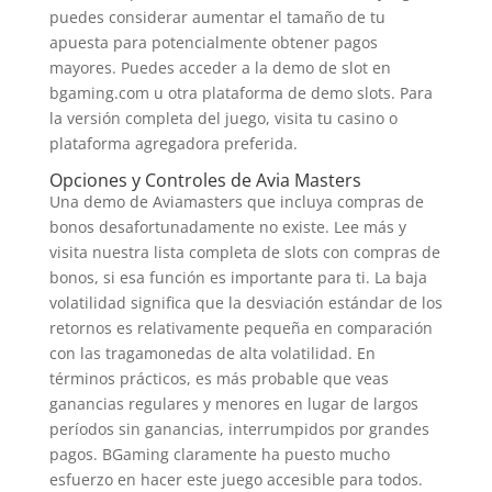
puedes considerar aumentar el tamaño de tu
apuesta para potencialmente obtener pagos
mayores. Puedes acceder a la demo de slot en
bgaming.com u otra plataforma de demo slots. Para
la versión completa del juego, visita tu casino o
plataforma agregadora preferida.
Opciones y Controles de Avia Masters
Una demo de Aviamasters que incluya compras de
bonos desafortunadamente no existe. Lee más y
visita nuestra lista completa de slots con compras de
bonos, si esa función es importante para ti. La baja
volatilidad significa que la desviación estándar de los
retornos es relativamente pequeña en comparación
con las tragamonedas de alta volatilidad. En
términos prácticos, es más probable que veas
ganancias regulares y menores en lugar de largos
períodos sin ganancias, interrumpidos por grandes
pagos. BGaming claramente ha puesto mucho
esfuerzo en hacer este juego accesible para todos.