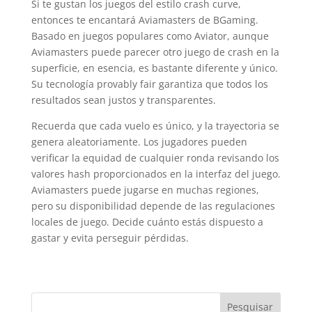
Si te gustan los juegos del estilo crash curve,
entonces te encantará Aviamasters de BGaming.
Basado en juegos populares como Aviator, aunque
Aviamasters puede parecer otro juego de crash en la
superficie, en esencia, es bastante diferente y único.
Su tecnología provably fair garantiza que todos los
resultados sean justos y transparentes.
Recuerda que cada vuelo es único, y la trayectoria se
genera aleatoriamente. Los jugadores pueden
verificar la equidad de cualquier ronda revisando los
valores hash proporcionados en la interfaz del juego.
Aviamasters puede jugarse en muchas regiones,
pero su disponibilidad depende de las regulaciones
locales de juego. Decide cuánto estás dispuesto a
gastar y evita perseguir pérdidas.