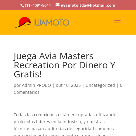
(11) 4091-8644
iwamotoltda@hotmail.com
Juega Avia Masters
Recreation Por Dinero Y
Gratis!
por
Admin PROBO
|
out 10, 2025
|
Uncategorized
|
0
Comentários
Todas las conexiones están encriptadas utilizando
protocolos líderes en la industria, y nuestras
técnicas pasan auditorías de seguridad comunes
para proteger tu conocimiento y transacciones.