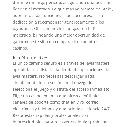
durante un largo período, asegurando una posición
líder en el mercado. Lo que más valoramos de Stake,
además de sus funciones espectaculares, es su
dedicación a recompensar generosamente a los
jugadores. Ofrecen muchos juegos con RTP
mejorado, brindando una mejor oportunidad de
ganar en este sitio en comparación con otros
casinos.
Rtp Alto del 97%
El único camino seguro es a través del aviamasters
apk oficial o la lista de la tienda de aplicaciones de
avia masters. No necesitas descargar nada;
simplemente inicia sesión en el navegador,
selecciona el juego y disfruta del acceso inmediato.
Elige un casino en línea que ofrezca múltiples
canales de soporte como chat en vivo, correo
electrónico y teléfono, y que brinde asistencia 24/7.
Respuestas rápidas y profesionales son
imprescindibles para resolver cualquier problema