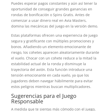
Puedes esperar pagos constantes y aún así tener la
oportunidad de conseguir grandes ganancias en
rondas de bonificación o Spins Gratis. Antes de
comenzar a usar dinero real en Avia Masters,
domina las mecánicas del juego en la versión demo.
Estas plataformas ofrecen una experiencia de juego
segura y gratificante con múltiples promociones y
bonos. Añadiendo un elemento emocionante de
riesgo, los cohetes aparecen aleatoriamente durante
el vuelo. Chocar con un cohete reduce a la mitad la
estabilidad actual de la ronda y disminuye la
trayectoria del avión. Esta función introduce una
tensión emocionante en cada vuelo, ya que los
jugadores deben navegar hábilmente para evitar
estos peligros mientras buscan multiplicadores.
Sugerencias para el Juego
Responsable
A medida que te sientas más cómodo con el juego,